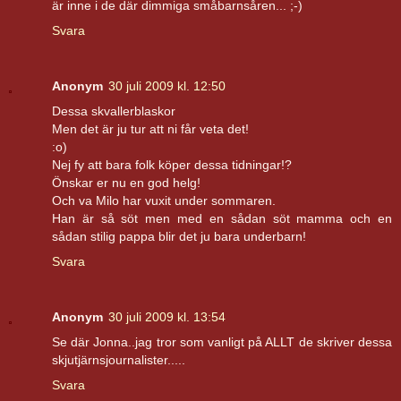
är inne i de där dimmiga småbarnsåren... ;-)
Svara
Anonym
30 juli 2009 kl. 12:50
Dessa skvallerblaskor
Men det är ju tur att ni får veta det!
:o)
Nej fy att bara folk köper dessa tidningar!?
Önskar er nu en god helg!
Och va Milo har vuxit under sommaren.
Han är så söt men med en sådan söt mamma och en
sådan stilig pappa blir det ju bara underbarn!
Svara
Anonym
30 juli 2009 kl. 13:54
Se där Jonna..jag tror som vanligt på ALLT de skriver dessa
skjutjärnsjournalister.....
Svara