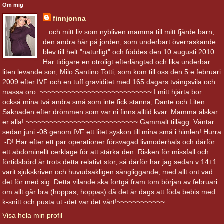
Om mig
finnjonna
...och mitt liv som nybliven mamma till mitt fjärde barn,
den andra här på jorden, som underbart överraskande
blev till helt "naturligt" och föddes den 10 augusti 2010.
Har tidigare en otroligt efterlängtad och lika underbar
liten levande son, Milo Santino Totti, som kom till oss den 5:e februari
2009 efter IVF och en tuff graviditet med 165 dagars tvångsvila och
massa oro. ~~~~~~~~~~~~~~~~~~~~~~~~~~~~ I mitt hjärta bor
också mina två andra små som inte fick stanna, Dante och Liten.
Saknaden efter drömmen som var ni finns alltid kvar. Mamma älskar
er alla! ~~~~~~~~~~~~~~~~~~~~~~~~~~~~ Gammalt tillägg: Väntar
sedan juni -08 genom IVF ett litet syskon till mina små i himlen! Hurra
:-D! Har efter ett par operationer försvagad livmoderhals och därför
ett abdominellt cerklage för att stärka den. Risken för missfall och
förtidsbörd är trots detta relativt stor, så därför har jag sedan v 14+1
varit sjukskriven och huvudsakligen sängliggande, med allt ont vad
det för med sig. Detta vilande ska fortgå fram tom början av februari
om allt går bra (hoppas, hoppas) då det är dags att föda bebis med
k-snitt och pusta ut -det var det värt!~~~~~~~~~~~~
Visa hela min profil