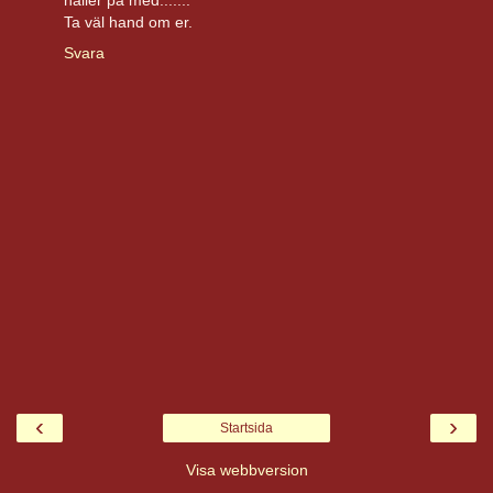
håller på med.......
Ta väl hand om er.
Svara
‹
›
Startsida
Visa webbversion