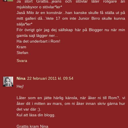
Ja stort Grattis...jeans och stövlar låter roligare än
mjukisbyxor o stövlar*ler*
Jaså Milo är en konstnär...han kanske skulle få ställa ut på
mitt galleri då...Vete 17 om inte Junior Birro skulle kunna
sälja*ler*
För övrigt gör jag dej sällskap här på Blogger nu när min
gamla sajt lägger ner...
Ha det underbart i Rom!
Kram
Stefan
Svara
Nina
22 februari 2011 kl. 09:54
Hej!
Låter som en jätte härlig känsla, när åker ni till Rom?, vi
åker dit i mitten av mars, om ni åker innan skriv gärna hur
det var där ;).
Kul att läsa din blogg.
Grattis kram Nina