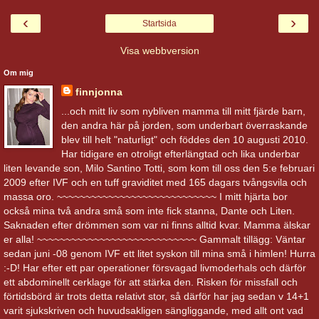
‹
›
Startsida
Visa webbversion
Om mig
finnjonna
...och mitt liv som nybliven mamma till mitt fjärde barn,
den andra här på jorden, som underbart överraskande
blev till helt "naturligt" och föddes den 10 augusti 2010.
Har tidigare en otroligt efterlängtad och lika underbar
liten levande son, Milo Santino Totti, som kom till oss den 5:e februari
2009 efter IVF och en tuff graviditet med 165 dagars tvångsvila och
massa oro. ~~~~~~~~~~~~~~~~~~~~~~~~~~~~ I mitt hjärta bor
också mina två andra små som inte fick stanna, Dante och Liten.
Saknaden efter drömmen som var ni finns alltid kvar. Mamma älskar
er alla! ~~~~~~~~~~~~~~~~~~~~~~~~~~~~ Gammalt tillägg: Väntar
sedan juni -08 genom IVF ett litet syskon till mina små i himlen! Hurra
:-D! Har efter ett par operationer försvagad livmoderhals och därför
ett abdominellt cerklage för att stärka den. Risken för missfall och
förtidsbörd är trots detta relativt stor, så därför har jag sedan v 14+1
varit sjukskriven och huvudsakligen sängliggande, med allt ont vad