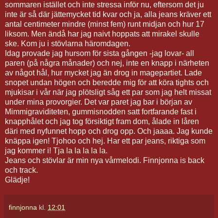
sommaren istället och inte stressa inför nu, eftersom det ju
inte är så där jättemycket tid kvar och ja, alla jeans kräver ett
antal centimeter mindre (minst fem) runt midjan och hur 17
liksom. Men ändå har jag naivt hoppats att mirakel skulle
ske. Kom ju i stövlarna häromdagen.
Idag provade jag hursom för sista gången -jag lovar- all
paren (på några månader) och nej, inte en knapp i närheten
av något hål, hur mycket jag än drog in magepartiet. Lade
snopet undan högen och beredde mig för att köra tights och
mjukisar i vår när jag plötsligt såg ett par som jag helt missat
under mina provorgier. Det var paret jag bar i början av
Mimmigraviditeten, gummisnodden satt fortfarande fast i
knapphålet och jag tog försiktigt fram dom, ålade in låren
däri med nyfunnet hopp och drog opp. Och jaaaa. Jag kunde
knäppa igen! Tjohoo och hej. Har ett par jeans, riktiga som
jag kommer i! Tja la la la la la.
Jeans och stövlar är min nya vårmelodi. Finnjonna is back
och track.
Glädje!
finnjonna
kl.
12:01