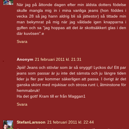
När jag på åttonde dagen efter min äldsta dotters födelse
skulle mangla mig in i mina vanliga jeans (hon föddes i
vecka 28 så jag hann aldrig bli så jättestor) så tittade min
man bekymrat på mig när jag våldade igen knapparna i
gylfen och sa "jag hoppas att det är skottsäkkert glas i den
där kuvösen".e
Svara
Anonym
21 februari 2011 kl. 21:31
Jipiii! Jeans och stövlar som är så snyggt! Lyckos du! Ett par
jeans som passar är ju inte det sämsta och ju längre tiden
lider ju fler par kommer säkerligen att passa. I övrigt är det
ganska skönt med mjukisar och strosa runt i, åtminstone för
hemmabruk!
Ha det gott! Kram till er från Maggan1
Svara
StefanLarsson
21 februari 2011 kl. 22:44