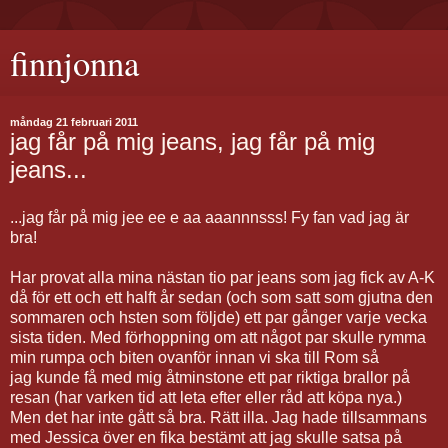
finnjonna
måndag 21 februari 2011
jag får på mig jeans, jag får på mig
jeans...
...jag får på mig jee ee e aa aaannnsss! Fy fan vad jag är
bra!
Har provat alla mina nästan tio par jeans som jag fick av A-K
då för ett och ett halft år sedan (och som satt som gjutna den
sommaren och hsten som följde) ett par gånger varje vecka
sista tiden. Med förhoppning om att något par skulle rymma
min rumpa och biten ovanför innan vi ska till Rom så
jag kunde få med mig åtminstone ett par riktiga brallor på
resan (har varken tid att leta efter eller råd att köpa nya.)
Men det har inte gått så bra. Rätt illa. Jag hade tillsammans
med Jessica över en fika bestämt att jag skulle satsa på