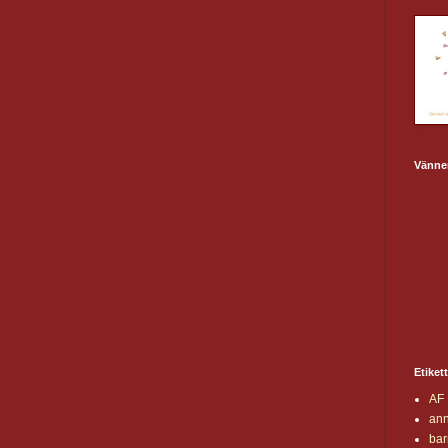
Vänner
Etiket
AF 
an
bar