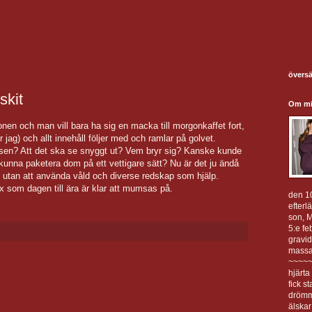
översä
skit
Om m
onen och man vill bara ha sig en macka till morgonkaffet fort,
r jag) och allt innehåll följer med och ramlar på golvet.
tsen? Att det ska se snyggt ut? Vem bryr sig? Kanske kunde
 kunna paketera dom på ett vettigare sätt? Nu är det ju ändå
bit utan att använda våld och diverse redskap som hjälp.
x som dagen till ära är klar att mumsas på.
den 10
efterl
son, M
5:e fe
gravid
massa
~~~~~
hjärta
fick s
drömm
älskar