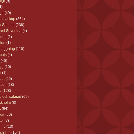
kigt
(9)
1)
ge
(49)
mmaskap
(364)
o Santino
(238)
mi Severiina
(4)
nnen
(1)
ion
(1)
läggning
(110)
bajs
(4)
(40)
gg
(10)
t
(1)
ept
(59)
ation
(18)
a
(128)
g och saknad
(69)
ckholm
(8)
k
(64)
kar
(50)
api
(7)
ning
(13)
och film
(154)