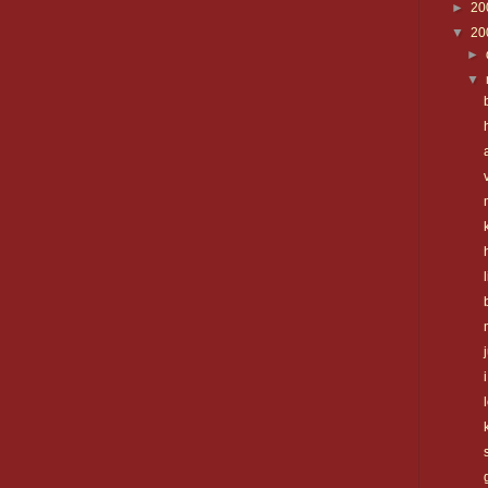
►
20
▼
20
►
▼