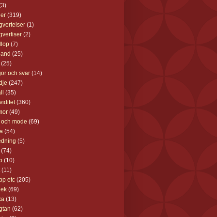
(3)
der
(319)
gverteiser
(1)
gvertiser
(2)
llop
(7)
land
(25)
(25)
gor och svar
(14)
dje
(247)
ll
(35)
viditet
(360)
mor
(49)
 och mode
(69)
ka
(54)
edning
(5)
(74)
b
(10)
(11)
pp etc
(205)
lek
(69)
ka
(13)
gtan
(62)