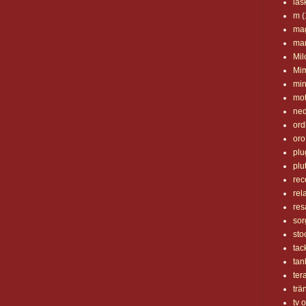
läs
m
(
ma
ma
Mil
Mim
mi
mot
ned
ord
oro
plu
plut
rec
rel
res
sor
sto
tac
tan
ter
trä
tv 