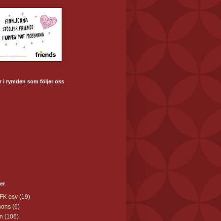
 i rymden som följer oss
ter
FK osv
(19)
nons
(6)
n
(106)