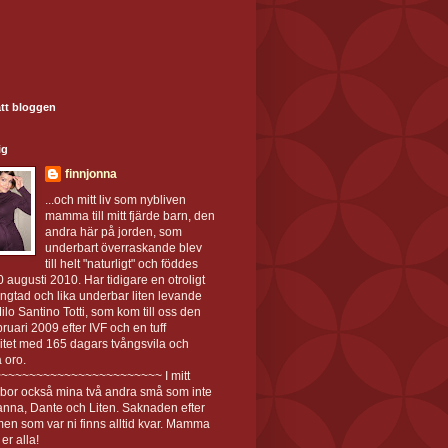
tt bloggen
ig
finnjonna
...och mitt liv som nybliven
mamma till mitt fjärde barn, den
andra här på jorden, som
underbart överraskande blev
till helt "naturligt" och föddes
 augusti 2010. Har tidigare en otroligt
ängtad och lika underbar liten levande
ilo Santino Totti, som kom till oss den
bruari 2009 efter IVF och en tuff
itet med 165 dagars tvångsvila och
 oro.
~~~~~~~~~~~~~~~~~~~~~~~ I mitt
 bor också mina två andra små som inte
tanna, Dante och Liten. Saknaden efter
en som var ni finns alltid kvar. Mamma
 er alla!