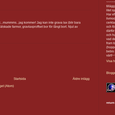
~~~~
tilläg
litet 
Har ef
livmod
...mummms...jag kommer! Jag kan inte grava lax (blir bara
cerkla
lskade farmor, gravlaxproffset bor för långt bort. Njut av
och för
därför
och h
vad de
fram t
(hoppa
bebis 
värt!
Visa h
Blogge
Startsida
Äldre inlägg
get (Atom)
return