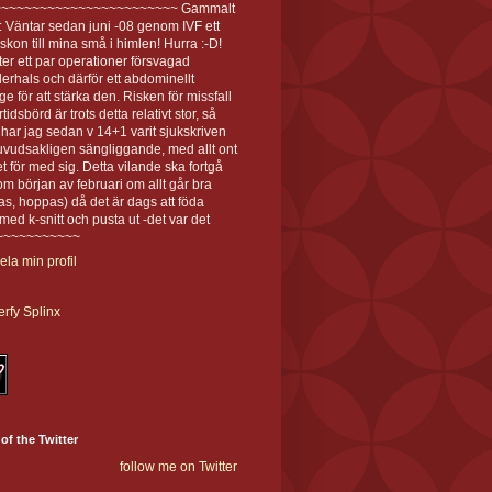
~~~~~~~~~~~~~~~~~~~~~~~~ Gammalt
g: Väntar sedan juni -08 genom IVF ett
syskon till mina små i himlen! Hurra :-D!
ter ett par operationer försvagad
erhals och därför ett abdominellt
ge för att stärka den. Risken för missfall
tidsbörd är trots detta relativt stor, så
 har jag sedan v 14+1 varit sjukskriven
uvudsakligen sängliggande, med allt ont
t för med sig. Detta vilande ska fortgå
om början av februari om allt går bra
s, hoppas) då det är dags att föda
med k-snitt och pusta ut -det var det
~~~~~~~~~~~~
ela min profil
rfy Splinx
 of the Twitter
follow me on Twitter