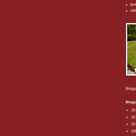
täv
vikt
Blogge
Blogg
►
20
►
20
►
20
►
20