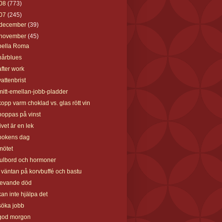
08
(773)
07
(245)
december
(39)
november
(45)
bella Roma
hårblues
after work
vattenbrist
mitt-emellan-jobb-pladder
kopp varm choklad vs. glas rött vin
hoppas på vinst
livet är en lek
bokens dag
mötet
julbord och hormoner
i väntan på korvbuffé och bastu
levande död
kan inte hjälpa det
söka jobb
god morgon