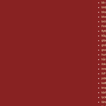
bb
bil
blo
blo
brö
Fin
flytt
frå
glä
gnä
gra
hu
hår
ils
inr
IVF
job
katt
kro
kär
lyc
län