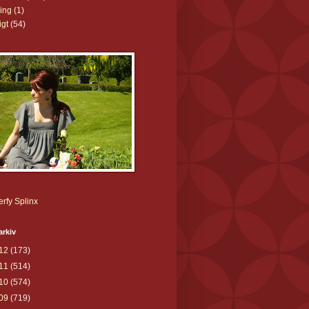
ling
(1)
igt
(54)
rfy Splinx
arkiv
12
(173)
11
(514)
10
(574)
09
(719)