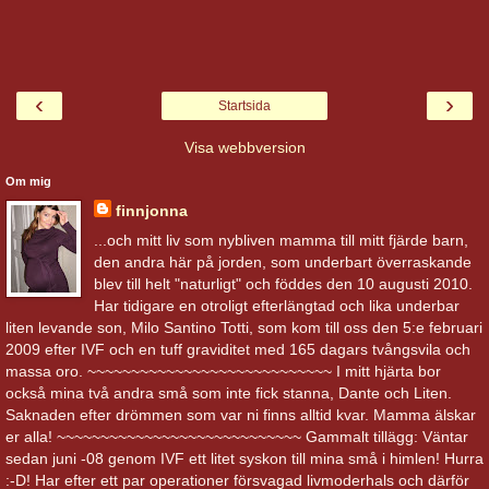
‹
›
Startsida
Visa webbversion
Om mig
finnjonna
...och mitt liv som nybliven mamma till mitt fjärde barn,
den andra här på jorden, som underbart överraskande
blev till helt "naturligt" och föddes den 10 augusti 2010.
Har tidigare en otroligt efterlängtad och lika underbar
liten levande son, Milo Santino Totti, som kom till oss den 5:e februari
2009 efter IVF och en tuff graviditet med 165 dagars tvångsvila och
massa oro. ~~~~~~~~~~~~~~~~~~~~~~~~~~~~ I mitt hjärta bor
också mina två andra små som inte fick stanna, Dante och Liten.
Saknaden efter drömmen som var ni finns alltid kvar. Mamma älskar
er alla! ~~~~~~~~~~~~~~~~~~~~~~~~~~~~ Gammalt tillägg: Väntar
sedan juni -08 genom IVF ett litet syskon till mina små i himlen! Hurra
:-D! Har efter ett par operationer försvagad livmoderhals och därför