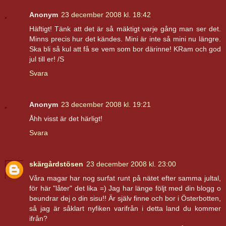
Anonym
23 december 2008 kl. 18:42
Häftigt! Tänk att det är så mäktigt varje gång man ser det.
Minns precis hur det kändes. Mini är inte så mini nu längre.
Ska bli så kul att få se vem som bor därinne! KRam och god
jul till er! /S
Svara
Anonym
23 december 2008 kl. 19:21
Åhh visst är det härligt!
Svara
skärgårdstösen
23 december 2008 kl. 23:00
Våra magar har nog surfat runt på nätet efter samma jultal,
för här "låter" det lika =) Jag har länge följt med din blogg o
beundrar dej o din sisu!! Är själv finne och bor i Österbotten,
så jag är såklart nyfiken varifrån i detta land du kommer
ifrån?