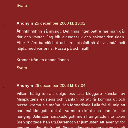
Svara
Anonym
25 december 2008 kl. 19:02
Åhhhhhhhhhh så mysigt. Det finns inget bättre när man går
där och väntar. Jag blir avundssjuk och saknar den tiden.
Efter 7 års barnlöshet och tre missfall så är vi ändå helt
nöjda med vår prins. Passa på och njut!!!
Kramar från en annan Jonna
Svara
Anonym
26 december 2008 kl. 07:04
Vilken häftig ide´att delge oss alla bloggare känslan av
Minipluttens existens och väntan på att få komma ut och
pussa, krama sin ma/pa.Han förmedlade i alla fall till mig att
han mådde gott, det är varmt o skönt och han är inte
hungrig. Julmaten smakade gott men han gillade inte laxen
(den spottade han ut).Däremot var julmusten ett äventyr för
honom - det är ju så första gångerna barn provar på