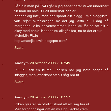
Såg din man på Tv4 i går o jag säger bara: Vilken underbart
fin man du har:-D Helt underbar han är.
Känner dig inte, men har sparat din blogg i min blogglista,
vart rejält skräckslagen av det jag lästa nu i dag på
morgonen, vilka helvetestimmar, innan du får se att allt e
okey med bäbis. Hoppas nu allt går bra, nu är det er tur.
Mvh//Mia Elwin
http://matejic-elwin.blogspot.com/
Svara
Anonym
20 oktober 2008 kl. 07:49
Puuuh.. fick en klump i halsen när jag läste början på
inlägget, men jätteskönt att allt såg bra ut..
Svara
Anonym
20 oktober 2008 kl. 07:57
Vilken rysare! Så otroligt skönt att allt såg bra ut.
Men förhoppningar om en ny lugn vecka! kram