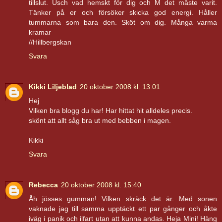
tillslut. Usch vad hemskt för dig och M det måste varit.
Tänker på er och försöker skicka god energi. Håller
tummarna som bara den. Sköt om dig. Många varma
kramar
//Hillbergskan
Svara
Kikki Liljeblad
20 oktober 2008 kl. 13:01
Hej
Vilken bra blogg du har! Har hittat hit alldeles precis.
skönt att allt såg bra ut med bebben i magen.
Kikki
Svara
Rebecca
20 oktober 2008 kl. 15:40
Åh jösses gumman! Vilken skräck det är. Med sonen
vaknade jag till samma upptäckt ett par gånger och åkte
iväg i panik och ilfart utan att kunna andas. Heja Mini! Häng