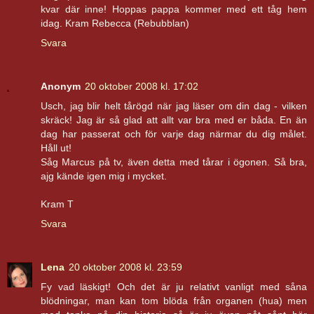
kvar där inne! Hoppas pappa kommer med ett tåg hem
idag. Kram Rebecca (Rebubblan)
Svara
Anonym
20 oktober 2008 kl. 17:02
Usch, jag blir helt tårögd när jag läser om din dag - vilken
skräck! Jag är så glad att allt var bra med er båda. En än
dag har passerat och för varje dag närmar du dig målet.
Håll ut!
Såg Marcus på tv, även detta med tårar i ögonen. Så bra,
ajg kände igen mig i mycket.
Kram T
Svara
Lena
20 oktober 2008 kl. 23:59
Fy vad läskigt! Och det är ju relativt vanligt med såna
blödningar, man kan tom blöda från organen (hua) men