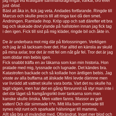
jag ringa vid kraftigare sammandragningar, värkar, oro eller
just -
blod.
Bäst att åka in, fick jag veta. Andades fortfarande. Ringde till
Marcus och skulle precis till att ringa taxi då den smet.
Andningen. Ramlade ihop. Kröp upp och satt därefter ett bra
tag och skakade dovt ylande på hallstolen innan jag fick tag
i den igen. Fick till sist på mig kläder, ringde bil och åkte in.
De är underbara mot mig där på förlossningen. Verkligen
och jag är så tacksam över det. Har alltid en känsla av skuld
på mina axlar, tror det är mitt fel om nåt går fel. Tror det är jag
som dödar min bebis igen.
Fick snabbt träffa en av läkarna som kan min historia. Hon
pratade med mig, lyssnade och lugnade. Det kändes bra.
Katastrofen backade och så kollade hon äntligen bebis. Jag
visste av alla buffarna att älskade Mini levde därinne men
var livrädd att vattnet skulle vara borta. Vart det nu skulle ha
tagit vägen, men har det en gång försvunnit så styr man inte i
det där läget så framgångsrikt över tankarna som man
kanske skulle önska. Men vatten fanns. Massor av gott
vatten! Och där simmade h*n. Mitt lilla barn simmade till
synes nöjt runt och sparkade hälsningar till mamma.
Allt såg bra ut invändigt med. Oförändrat. Inget mer blod och