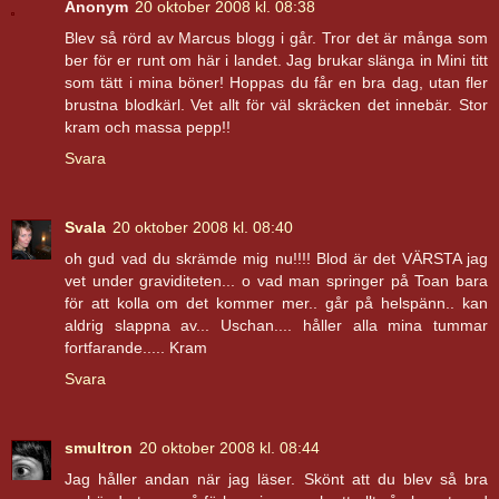
Anonym
20 oktober 2008 kl. 08:38
Blev så rörd av Marcus blogg i går. Tror det är många som
ber för er runt om här i landet. Jag brukar slänga in Mini titt
som tätt i mina böner! Hoppas du får en bra dag, utan fler
brustna blodkärl. Vet allt för väl skräcken det innebär. Stor
kram och massa pepp!!
Svara
Svala
20 oktober 2008 kl. 08:40
oh gud vad du skrämde mig nu!!!! Blod är det VÄRSTA jag
vet under graviditeten... o vad man springer på Toan bara
för att kolla om det kommer mer.. går på helspänn.. kan
aldrig slappna av... Uschan.... håller alla mina tummar
fortfarande..... Kram
Svara
smultron
20 oktober 2008 kl. 08:44
Jag håller andan när jag läser. Skönt att du blev så bra