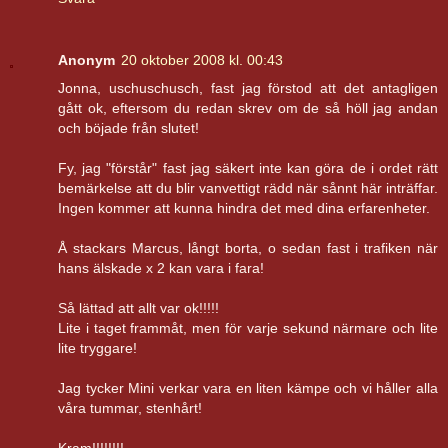
Anonym
20 oktober 2008 kl. 00:43
Jonna, uschuschusch, fast jag förstod att det antagligen
gått ok, eftersom du redan skrev om de så höll jag andan
och böjade från slutet!
Fy, jag "förstår" fast jag säkert inte kan göra de i ordet rätt
bemärkelse att du blir vanvettigt rädd när sånnt här inträffar.
Ingen kommer att kunna hindra det med dina erfarenheter.
Å stackars Marcus, långt borta, o sedan fast i trafiken när
hans älskade x 2 kan vara i fara!
Så lättad att allt var ok!!!!!
Lite i taget frammåt, men för varje sekund närmare och lite
lite tryggare!
Jag tycker Mini verkar vara en liten kämpe och vi håller alla
våra tummar, stenhårt!