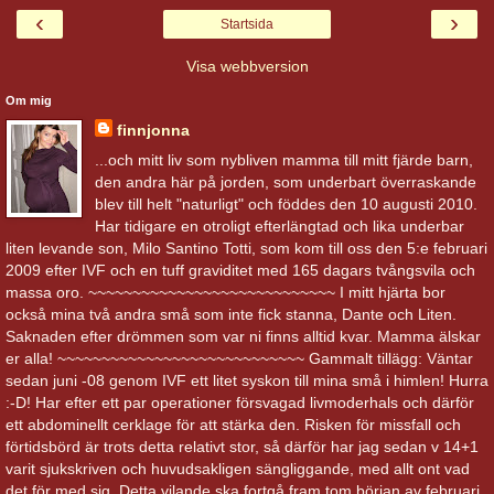
‹
›
Startsida
Visa webbversion
Om mig
finnjonna
...och mitt liv som nybliven mamma till mitt fjärde barn,
den andra här på jorden, som underbart överraskande
blev till helt "naturligt" och föddes den 10 augusti 2010.
Har tidigare en otroligt efterlängtad och lika underbar
liten levande son, Milo Santino Totti, som kom till oss den 5:e februari
2009 efter IVF och en tuff graviditet med 165 dagars tvångsvila och
massa oro. ~~~~~~~~~~~~~~~~~~~~~~~~~~~~ I mitt hjärta bor
också mina två andra små som inte fick stanna, Dante och Liten.
Saknaden efter drömmen som var ni finns alltid kvar. Mamma älskar
er alla! ~~~~~~~~~~~~~~~~~~~~~~~~~~~~ Gammalt tillägg: Väntar
sedan juni -08 genom IVF ett litet syskon till mina små i himlen! Hurra
:-D! Har efter ett par operationer försvagad livmoderhals och därför
ett abdominellt cerklage för att stärka den. Risken för missfall och
förtidsbörd är trots detta relativt stor, så därför har jag sedan v 14+1
varit sjukskriven och huvudsakligen sängliggande, med allt ont vad
det för med sig. Detta vilande ska fortgå fram tom början av februari