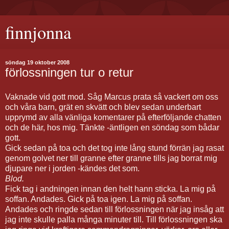
finnjonna
söndag 19 oktober 2008
förlossningen tur o retur
Vaknade vid gott mod. Såg Marcus prata så vackert om oss
och våra barn, grät en skvätt och blev sedan underbart
upprymd av alla vänliga komentarer på efterföljande chatten
och de här, hos mig. Tänkte -äntligen en söndag som bådar
gott.
Gick sedan på toa och det tog inte lång stund förrän jag rasat
genom golvet ner till granne efter granne tills jag borrat mig
djupare ner i jorden -kändes det som.
Blod.
Fick tag i andningen innan den helt hann sticka. La mig på
soffan. Andades. Gick på toa igen. La mig på soffan.
Andades och ringde sedan till förlossningen när jag insåg att
jag inte skulle palla många minuter till. Till förlossningen ska