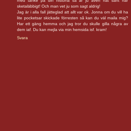
med tanke på din historia så är ju även nåt sånt här
sketaläbbigt! Och man vet ju som sagt aldrig!
Jag är i alla fall jätteglad att allt var ok. Jonna om du vill ha
lite pocketsar skickade förresten så kan du väl maila mig?
Har ett gäng hemma och jag tror du skulle gilla några av
dem iaf. Du kan mejla via min hemsida isf. kram!
Svara