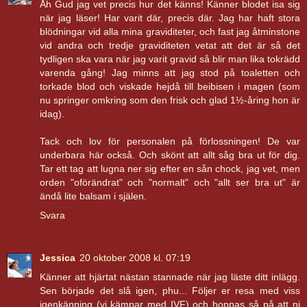
Åh Gud jag vet precis hur det känns! Känner blodet isa sig
när jag läser! Har varit där, precis där. Jag har haft stora
blödningar vid alla mina graviditeter, och fast jag åtminstone
vid andra och tredje graviditeten vetat att det är så det
tydligen ska vara när jag varit gravid så blir man lika tokrädd
varenda gång! Jag minns att jag stod på toaletten och
torkade blod och viskade hejdå till beibisen i magen (som
nu springer omkring som den frisk och glad 1½-åring hon är
idag).
Tack och lov för personalen på förlossningen! De var
underbara här också. Och skönt att allt såg bra ut för dig.
Tar ett tag att lugna ner sig efter en sån chock, jag vet, men
orden "oförändrat" och "normalt" och "allt ser bra ut" är
ändå lite balsam i själen.
Svara
Jessica
20 oktober 2008 kl. 07:19
Känner att hjärtat nästan stannade när jag läste ditt inlägg.
Sen började det slå igen, phu... Följer er resa med viss
igenkänning (vi kämpar med IVF) och hoppas så på att ni