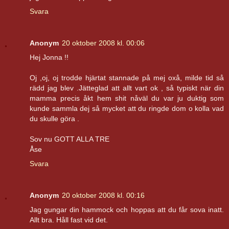
Svara
Anonym
20 oktober 2008 kl. 00:06
Hej Jonna !!
Oj ,oj, oj trodde hjärtat stannade på mej oxå, milde tid så
rädd jag blev .Jätteglad att allt vart ok , så typiskt när din
mamma precis åkt hem shit nåväl du var ju duktig som
kunde sammla dej så mycket att du ringde dom o kolla vad
du skulle göra .
Sov nu GOTT ALLA TRE
Åse
Svara
Anonym
20 oktober 2008 kl. 00:16
Jag gungar din hammock och hoppas att du får sova inatt.
Allt bra. Håll fast vid det.