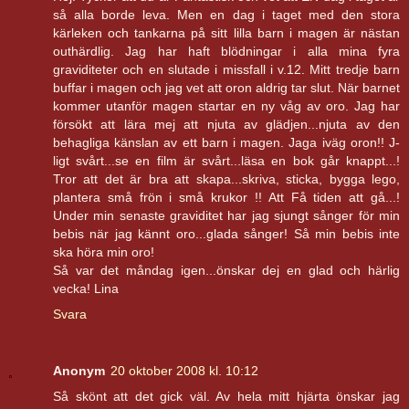
så alla borde leva. Men en dag i taget med den stora
kärleken och tankarna på sitt lilla barn i magen är nästan
outhärdlig. Jag har haft blödningar i alla mina fyra
graviditeter och en slutade i missfall i v.12. Mitt tredje barn
buffar i magen och jag vet att oron aldrig tar slut. När barnet
kommer utanför magen startar en ny våg av oro. Jag har
försökt att lära mej att njuta av glädjen...njuta av den
behagliga känslan av ett barn i magen. Jaga iväg oron!! J-
ligt svårt...se en film är svårt...läsa en bok går knappt...!
Tror att det är bra att skapa...skriva, sticka, bygga lego,
plantera små frön i små krukor !! Att Få tiden att gå...!
Under min senaste graviditet har jag sjungt sånger för min
bebis när jag kännt oro...glada sånger! Så min bebis inte
ska höra min oro!
Så var det måndag igen...önskar dej en glad och härlig
vecka! Lina
Svara
Anonym
20 oktober 2008 kl. 10:12
Så skönt att det gick väl. Av hela mitt hjärta önskar jag