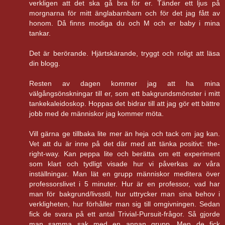
verkligen att det ska gå bra för er. Tänder ett ljus på
morgnarna för mitt änglabarnbarn och för det jag fått av
honom. Då finns modiga du och M och er baby i mina
tankar.
Det är berörande. Hjärtskärande, tryggt och roligt att läsa
din blogg.
Resten av dagen kommer jag att ha mina
välgångsönskningar till er, som ett bakgrundsmönster i mitt
tankekaleidoskop. Hoppas det bidrar till att jag gör ett bättre
jobb med de människor jag kommer möta.
Vill gärna ge tillbaka lite mer än heja och tack om jag kan.
Vet att du är inne på det där med att tänka positivt: the-
right-way. Kan peppa lite och berätta om ett experiment
som klart och tydligt visade hur vi påverkas av våra
inställningar. Man lät en grupp människor meditera över
professorslivet i 5 minuter. Hur är en professor, vad har
man för bakgrund/livsstil, hur uttrycker man sina behov i
verkligheten, hur förhåller man sig till omgivningen. Sedan
fick de svara på ett antal Trivial-Pursuit-frågor. Så gjorde
man samma sak med en annan grupp. Men de fick