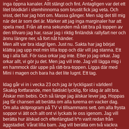
inga öppna kanaler. Allt stängt och fint. Antagligen var det ett
litet blodkärl i slemhinnorna som brustit fick jag veta. Och
visst, det har jag hört om. Massa gånger. Men säg det till mig
när det är som det är. Märker att jag inga marginaler har att
spela med. Från att ena sekunden må rätt bra på toppen av
den tillvaro jag har, rasar jag i riktig finländsk rallyfart ner och
ännu längre ner, så fort nåt händer.
Men allt var bra idag! Igen. Just nu. Sakta har jag börjat
klättra jag upp mot min lilla topp och där vill jag stanna. Ett
tag i alla fall. För rasa orkar jag inte. Eller jo jag orkar. Jag
orkar allt, vi gör ju det. Men jag vill inte. Jag vill lägga mig i
en hammock där uppe på rätt-bra-toppen. Ligga där med
Mini i magen och bara ha det lite lugnt. Ett tag.
Idag går vi in i vecka 23 och jag är lyckligast i världen!
Skakig fortfarande, men faktiskt lycklig, för idag är allt bra.
Älskar min bebis. Och så länge jag älskar lever jag. Hoppas
jag får chansen att berätta om alla turerna en vacker dag.
Om alla skitprogram på TV vi tillsammans sett, om alla frysta
soppor vi ätit och allt ont vi lyckats le oss igenom. Jag vill
berätta hur älskad och efterlängtad h*n varit redan från
äggstadiet. Vårat lilla barn. Jag vill berätta om två vackra