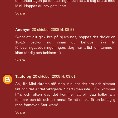
omhändertagen på förlossningen och att allt såg bra ut med
Mini. Hoppas du sov gott i natt.
Svara
Anonym
20 oktober 2008 kl. 08:57
Skönt att allt gick bra på sjukhuset, hoppas det dröjer en
10-15 veckor nu innan du behöver åka till
förlossningsavdelningen igen. Jag har alltid en tumme i
kläm för dig och bebisen :-)
Svara
Tautolog
20 oktober 2008 kl. 09:01
Åh, lilla Mini skräms så! Men Mini har det bra och simmar
fint och det är det viktigaste. Snart (men inte FÖR) kommer
h*n, och vilken dag det kommer att bli. Jag håller alla
tummar och tår och allt annat för att ni ska få en behaglig
resa framöver. Stor kram!
Svara