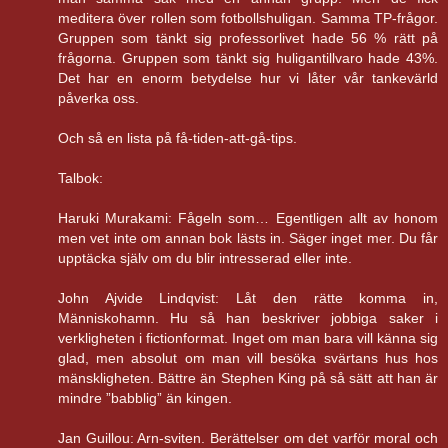
meditera över rollen som fotbollshuligan. Samma TP-frågor.
Gruppen som tänkt sig professorlivet hade 56 % rätt på
frågorna. Gruppen som tänkt sig huligantillvaro hade 43%.
Det har en enorm betydelse hur vi låter vår tankevärld
påverka oss.
Och så en lista på få-tiden-att-gå-tips.
Talbok:
Haruki Murakami: Fågeln som… Egentligen allt av honom
men vet inte om annan bok lästs in. Säger inget mer. Du får
upptäcka själv om du blir intresserad eller inte.
John Ajvide Lindqvist: Låt den rätte komma in,
Människohamn. Hu så han beskriver jobbiga saker i
verkligheten i fictionformat. Inget om man bara vill känna sig
glad, men absolut om man vill besöka svärtans hus hos
mänskligheten. Bättre än Stephen King på så sätt att han är
mindre ”babblig” än kingen.
Jan Guillou: Arn-sviten. Berättelser om det varför moral och